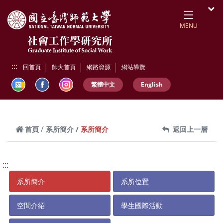
跳到頁面主要內容區
開
MENU
:::
回首頁
師大首頁
網路資源
網站導覽
繁體中文
English
系所簡介
首頁
系所簡介
返回上一層
:::
系所簡介
系所位置
空間介紹
學生國際活動