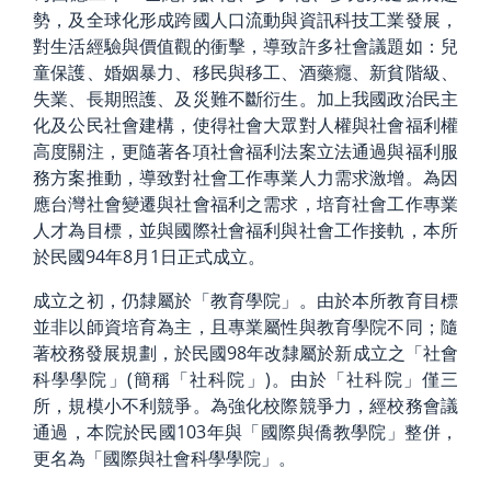
勢，及全球化形成跨國人口流動與資訊科技工業發展，
對生活經驗與價值觀的衝擊，導致許多社會議題如：兒
童保護、婚姻暴力、移民與移工、酒藥癮、新貧階級、
失業、長期照護、及災難不斷衍生。加上我國政治民主
化及公民社會建構，使得社會大眾對人權與社會福利權
高度關注，更隨著各項社會福利法案立法通過與福利服
務方案推動，導致對社會工作專業人力需求激增。為因
應台灣社會變遷與社會福利之需求，培育社會工作專業
人才為目標，並與國際社會福利與社會工作接軌，本所
於民國94年8月1日正式成立。
成立之初，仍隸屬於「教育學院」。由於本所教育目標
並非以師資培育為主，且專業屬性與教育學院不同；隨
著校務發展規劃，於民國98年改隸屬於新成立之「社會
科學學院」(簡稱「社科院」)。由於「社科院」僅三
所，規模小不利競爭。為強化校際競爭力，經校務會議
通過，本院於民國103年與「國際與僑教學院」整併，
更名為「國際與社會科學學院」。