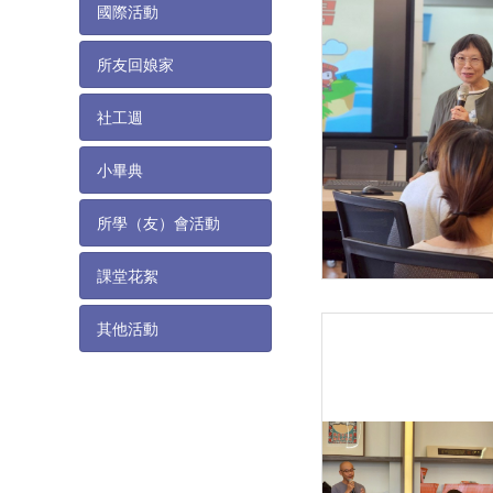
國際活動
所友回娘家
社工週
小畢典
所學（友）會活動
課堂花絮
其他活動