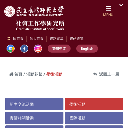
跳到頁面主要內容區
開
MENU
:::
回首頁
師大首頁
網路資源
網站導覽
繁體中文
English
學術活動
首頁
活動花絮
返回上一層
:::
新生交流活動
學術活動
實習相關活動
國際活動