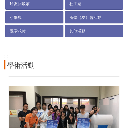
所友回娘家
社工週
小畢典
所學（友）會活動
課堂花絮
其他活動
:::
學術活動