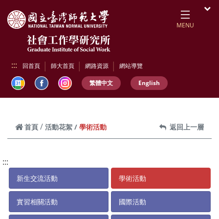
跳到頁面主要內容區
開
MENU
:::
回首頁
師大首頁
網路資源
網站導覽
繁體中文
English
學術活動
首頁
活動花絮
返回上一層
:::
新生交流活動
學術活動
實習相關活動
國際活動