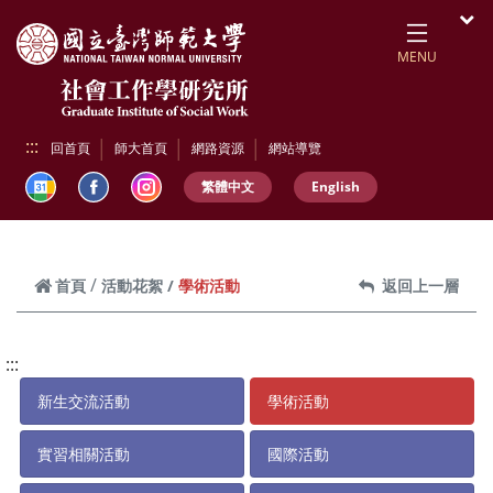
跳到頁面主要內容區
開
MENU
:::
回首頁
師大首頁
網路資源
網站導覽
繁體中文
English
學術活動
首頁
活動花絮
返回上一層
:::
新生交流活動
學術活動
實習相關活動
國際活動