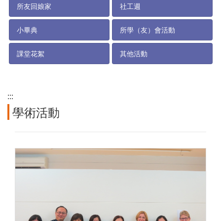
所友回娘家
社工週
小畢典
所學（友）會活動
課堂花絮
其他活動
:::
學術活動