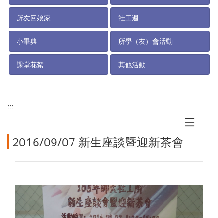
所友回娘家
社工週
小畢典
所學（友）會活動
課堂花絮
其他活動
:::
2016/09/07 新生座談暨迎新茶會