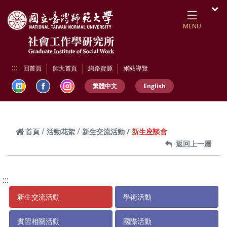
跳到頁面主要內容區
開
MENU
:::
回首頁
師大首頁
網路資源
網站導覽
繁體中文
English
新生座談會
首頁
活動花絮
新生交流活動
返回上一層
:::
新生交流活動
學術活動
實習相關活動
國際活動