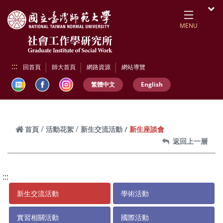
跳到頁面主要內容區
開
MENU
:::
回首頁
師大首頁
網路資源
網站導覽
繁體中文
English
新生座談會
首頁
活動花絮
新生交流活動
返回上一層
:::
新生交流活動
學術活動
實習相關活動
國際活動