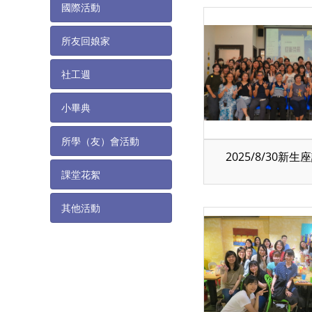
國際活動
所友回娘家
社工週
小畢典
所學（友）會活動
2025/8/30新生
課堂花絮
其他活動