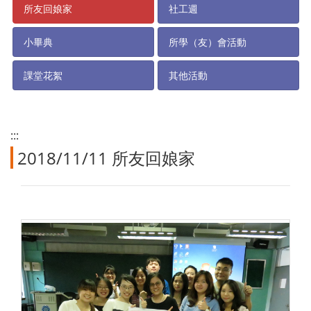
所友回娘家
社工週
小畢典
所學（友）會活動
課堂花絮
其他活動
:::
2018/11/11 所友回娘家