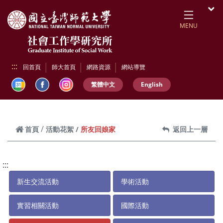
跳到頁面主要內容區
開
MENU
:::
回首頁
師大首頁
網路資源
網站導覽
繁體中文
English
所友回娘家
首頁
活動花絮
返回上一層
:::
新生交流活動
學術活動
實習相關活動
國際活動