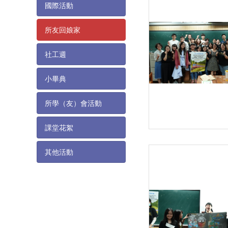
國際活動
所友回娘家
社工週
小畢典
所學（友）會活動
課堂花絮
其他活動