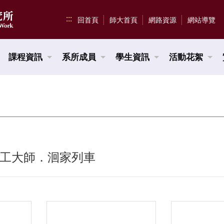
:::
回首頁
師大首頁
網路資源
網站導覽
課程資訊
系所成員
學生資訊
活動花絮
5 社工大師．洄家列車