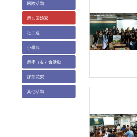
國際活動
所友回娘家
社工週
小畢典
所學（友）會活動
課堂花絮
其他活動