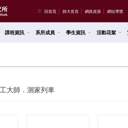
:::
回首頁
師大首頁
網路資源
網站導覽
課程資訊
系所成員
學生資訊
活動花絮
5 社工大師．洄家列車