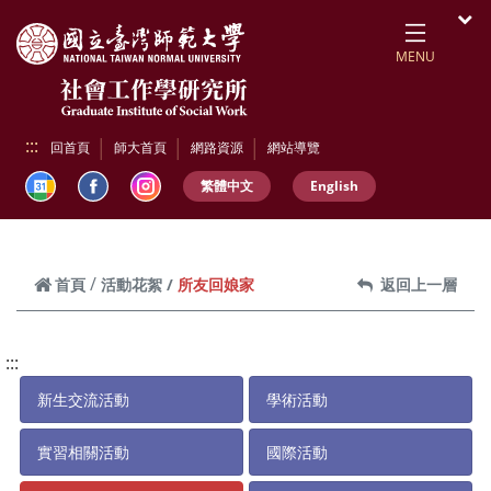
跳到頁面主要內容區
開
MENU
:::
回首頁
師大首頁
網路資源
網站導覽
繁體中文
English
所友回娘家
首頁
活動花絮
返回上一層
:::
新生交流活動
學術活動
實習相關活動
國際活動