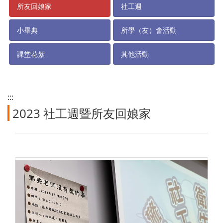
所友回娘家
社工週
小畢典
所學（友）會活動
課堂花絮
其他活動
:::
2023 社工週暨所友回娘家