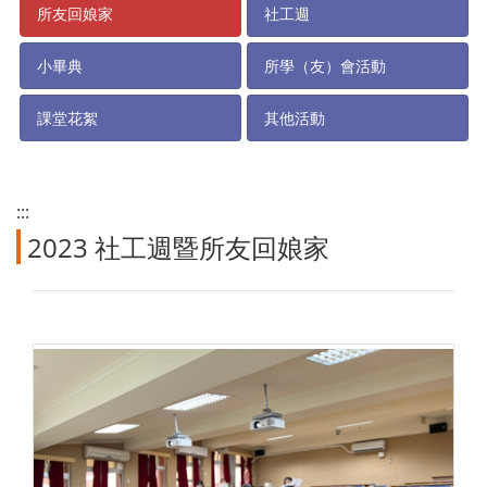
所友回娘家
社工週
小畢典
所學（友）會活動
課堂花絮
其他活動
:::
2023 社工週暨所友回娘家