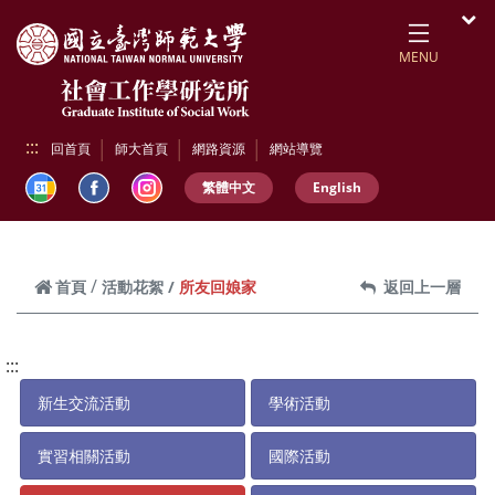
跳到頁面主要內容區
開
MENU
:::
回首頁
師大首頁
網路資源
網站導覽
繁體中文
English
所友回娘家
首頁
活動花絮
返回上一層
:::
新生交流活動
學術活動
實習相關活動
國際活動