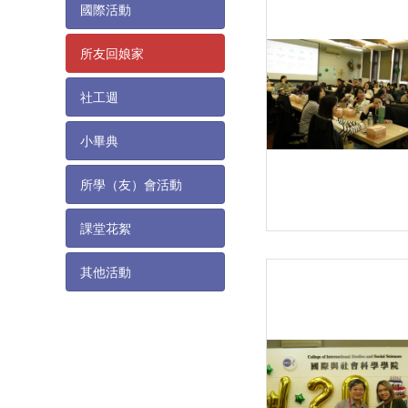
國際活動
所友回娘家
社工週
小畢典
所學（友）會活動
課堂花絮
其他活動