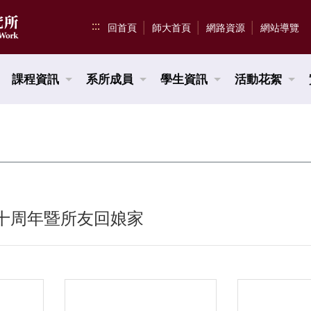
:::
回首頁
師大首頁
網路資源
網站導覽
課程資訊
系所成員
學生資訊
活動花絮
二十周年暨所友回娘家