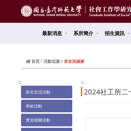
跳到頁面主要內容區
最新消息
系所簡介
招生資訊
所友回娘家
首頁
活動花絮
:::
:::
2024社工所
新生交流活動
學術活動
實習相關活動