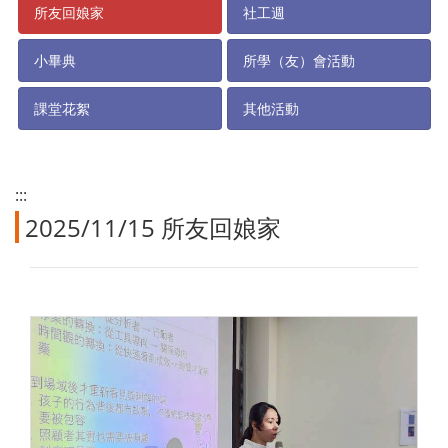
所友回娘家
社工週
小畢典
所學（友）會活動
課堂花絮
其他活動
:::
2025/11/15 所友回娘家