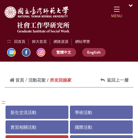
跳到頁面主要內容區
開
MENU
:::
回首頁
師大首頁
網路資源
網站導覽
繁體中文
English
所友回娘家
首頁
活動花絮
返回上一層
:::
新生交流活動
學術活動
實習相關活動
國際活動