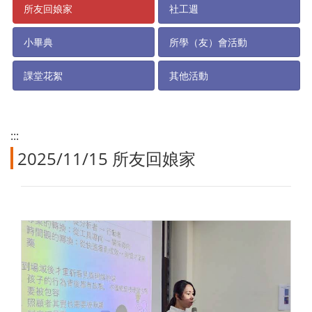
所友回娘家
社工週
小畢典
所學（友）會活動
課堂花絮
其他活動
:::
2025/11/15 所友回娘家