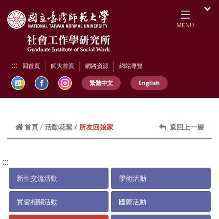
跳到頁面主要內容區
開
MENU
:::
回首頁
師大首頁
網路資源
網站導覽
繁體中文
English
所友回娘家
首頁
活動花絮
返回上一層
:::
新生交流活動
學術活動
實習相關活動
國際活動