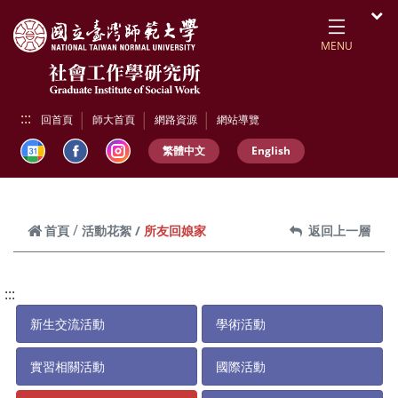
跳到頁面主要內容區
開
MENU
:::
回首頁
師大首頁
網路資源
網站導覽
繁體中文
English
所友回娘家
首頁
活動花絮
返回上一層
:::
新生交流活動
學術活動
實習相關活動
國際活動