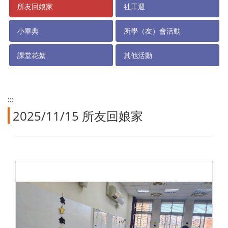
所友回娘家
社工週
小畢典
所學（友）會活動
課堂花絮
其他活動
:::
2025/11/15 所友回娘家