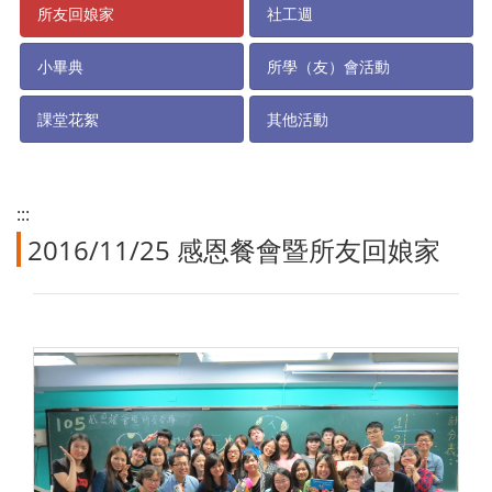
所友回娘家
社工週
小畢典
所學（友）會活動
課堂花絮
其他活動
:::
2016/11/25 感恩餐會暨所友回娘家