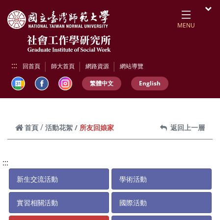
跳到頁面主要內容區
開
MENU
:::
回首頁
師大首頁
網路資源
網站導覽
繁體中文
English
所友回娘家
首頁
活動花絮
返回上一層
:::
新生交流活動
學術活動
實習相關活動
國際活動