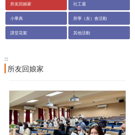
所友回娘家
社工週
小畢典
所學（友）會活動
課堂花絮
其他活動
:::
所友回娘家