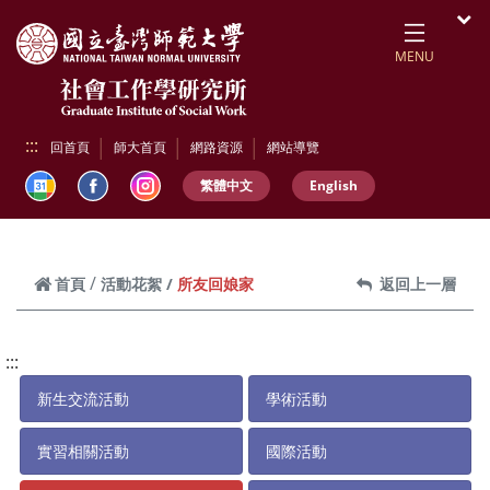
跳到頁面主要內容區
開
MENU
:::
回首頁
師大首頁
網路資源
網站導覽
繁體中文
English
所友回娘家
首頁
活動花絮
返回上一層
:::
新生交流活動
學術活動
實習相關活動
國際活動