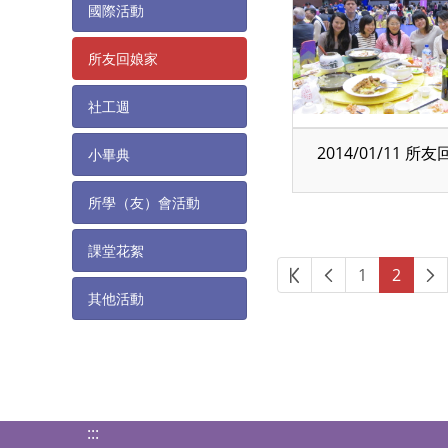
國際活動
所友回娘家
社工週
2014/01/11 所
小畢典
所學（友）會活動
課堂花絮
第一頁
上一頁
1
2
其他活動
:::