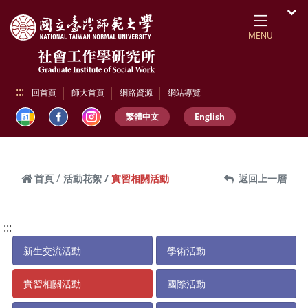
跳到頁面主要內容區
開
MENU
:::
回首頁
師大首頁
網路資源
網站導覽
繁體中文
English
實習相關活動
首頁
活動花絮
返回上一層
:::
新生交流活動
學術活動
實習相關活動
國際活動