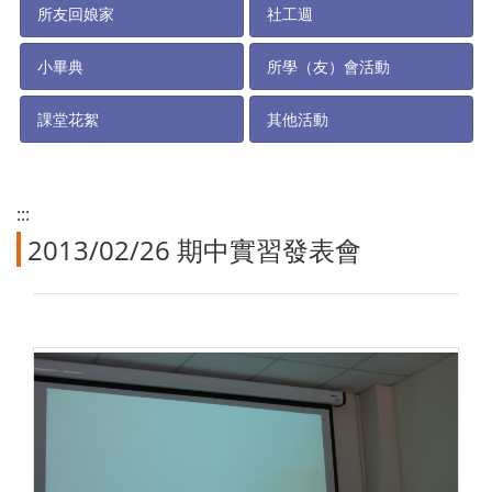
所友回娘家
社工週
小畢典
所學（友）會活動
課堂花絮
其他活動
:::
2013/02/26 期中實習發表會