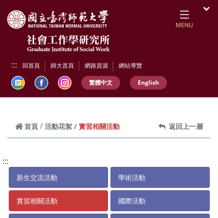
跳到頁面主要內容區
開
MENU
:::
回首頁
師大首頁
網路資源
網站導覽
繁體中文
English
實習相關活動
首頁
活動花絮
返回上一層
:::
新生交流活動
學術活動
實習相關活動
國際活動