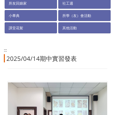
所友回娘家
社工週
小畢典
所學（友）會活動
課堂花絮
其他活動
:::
2025/04/14期中實習發表