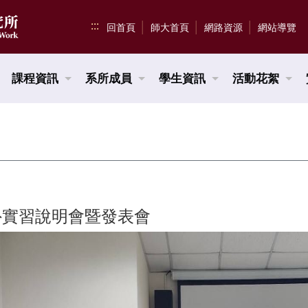
:::
回首頁
師大首頁
網路資源
網站導覽
課程資訊
系所成員
學生資訊
活動花絮
3海外實習說明會暨發表會