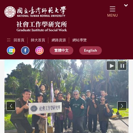
跳到頁面主要內容區
開
MENU
:::
回首頁
師大首頁
網路資源
網站導覽
繁體中文
English
播放
暫停
Previous
Next