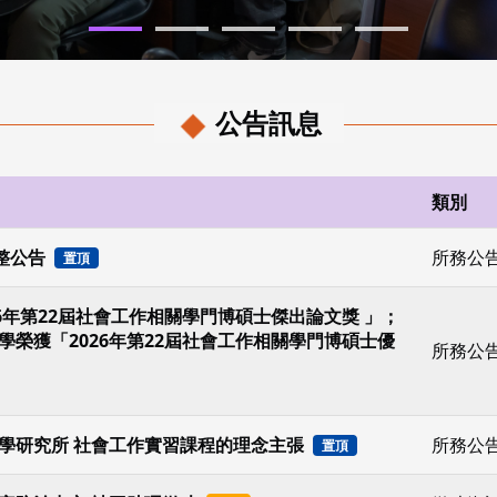
公告訊息
類別
整公告
所務公
置頂
6年第22屆社會工作相關學門博碩士傑出論文獎 」；
榮獲「2026年第22屆社會工作相關學門博碩士優
所務公
學研究所 社會工作實習課程的理念主張
所務公
置頂