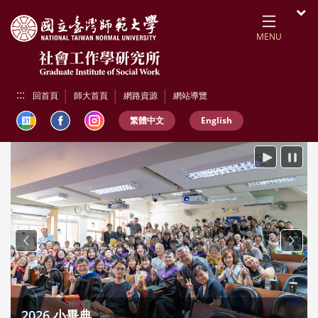
跳到頁面主要內容區
開
MENU
:::
回首頁
師大首頁
網路資源
網站導覽
繁體中文
English
播放
暫停
Previous
Next
2026 小畢典