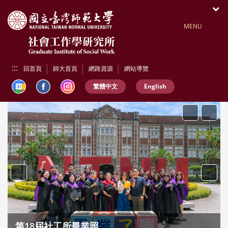
跳到頁面主要內容區
開
MENU
:::
回首頁
師大首頁
網路資源
網站導覽
繁體中文
English
播放
暫停
Previous
Next
第18屆社工所畢業照