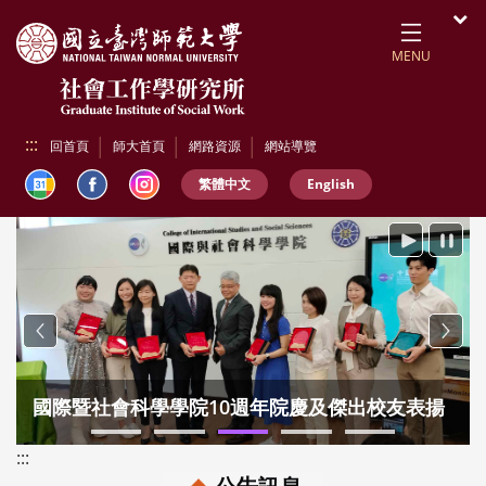
跳到頁面主要內容區
開
MENU
:::
回首頁
師大首頁
網路資源
網站導覽
繁體中文
English
播放
暫停
Previous
Next
暨社會科學學院10週年院慶及傑出校友表揚