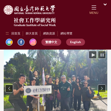
跳到頁面主要內容區
開
MENU
:::
回首頁
師大首頁
網路資源
網站導覽
繁體中文
English
播放
暫停
Previous
Next