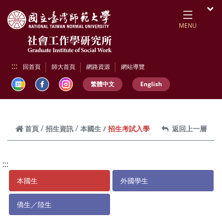
跳到頁面主要內容區
開
MENU
:::
回首頁
師大首頁
網路資源
網站導覽
繁體中文
English
招生考試入學
首頁
招生資訊
本國生
返回上一層
:::
本國生
外國學生
僑生／陸生