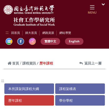
跳到頁面主要內容區
開
MENU
:::
回首頁
師大首頁
網路資源
網站導覽
繁體中文
English
歷年課程
首頁
課程資訊
返回上一層
:::
本所課架與課程大綱
課程架構表
歷年課程
學分學程