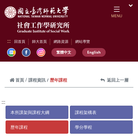
跳到頁面主要內容區
開
MENU
:::
回首頁
師大首頁
網路資源
網站導覽
繁體中文
English
歷年課程
首頁
課程資訊
返回上一層
:::
本所課架與課程大綱
課程架構表
歷年課程
學分學程