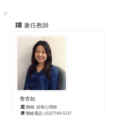
:::
兼任教師
詹杏如
職稱: 諮商心理師
聯絡電話: (02)7749-5531