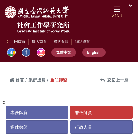
跳到頁面主要內容區
開
MENU
:::
回首頁
師大首頁
網路資源
網站導覽
繁體中文
English
兼任師資
首頁
系所成員
返回上一層
:::
專任師資
兼任師資
退休教師
行政人員