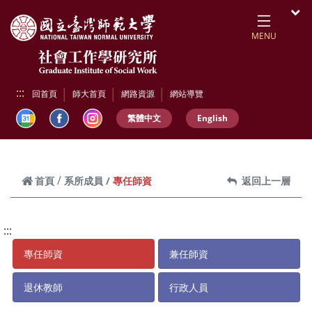
跳到頁面主要內容區
開
MENU
:::
回首頁
師大首頁
網路資源
網站導覽
繁體中文
English
專任師資
首頁
系所成員
返回上一層
:::
專任師資
兼任師資
退休教師
行政人員