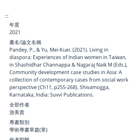
:::
年度
2021
書名/論文名稱
Pandey, P., & Yu, Mei-Kuei. (2021). Living in
diaspora: Experiences of Indian women in Taiwan,
in Shashidhar Channappa & Nagaraj Naik M (Eds.),
Community development case studies in Asia: A
collection of contemporary cases from social work
perspective (Ch11, p255-268). Shivamogga,
Karnataka, India: Suvvi Publications.
全部作者
游美貴
專書類別
學術專書單篇(章)
作者型態