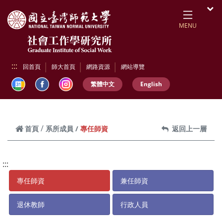
跳到頁面主要內容區
開
MENU
:::
回首頁
師大首頁
網路資源
網站導覽
繁體中文
English
專任師資
首頁
系所成員
返回上一層
:::
專任師資
兼任師資
退休教師
行政人員