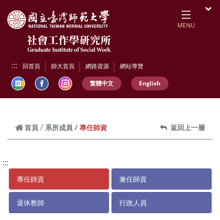
跳到頁面主要內容區
開
MENU
:::
回首頁
師大首頁
網路資源
網站導覽
繁體中文
English
專任師資
首頁
系所成員
返回上一層
:::
專任師資
兼任師資
退休教師
行政人員