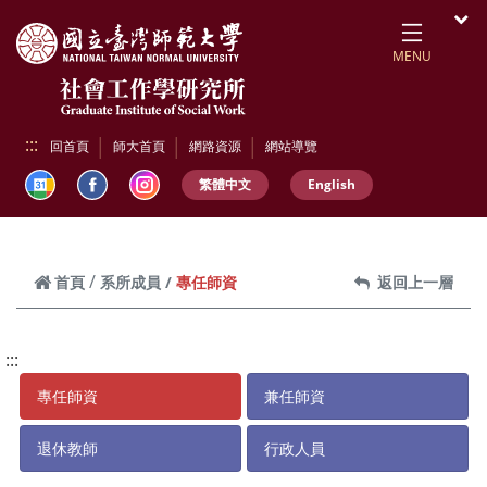
跳到頁面主要內容區
開
MENU
:::
回首頁
師大首頁
網路資源
網站導覽
繁體中文
English
專任師資
首頁
系所成員
返回上一層
:::
專任師資
兼任師資
退休教師
行政人員