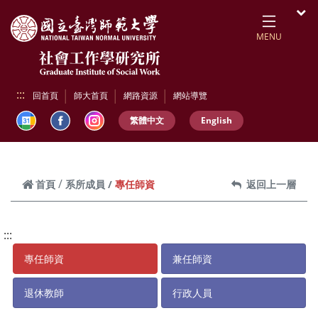
跳到頁面主要內容區
開
MENU
:::
回首頁
師大首頁
網路資源
網站導覽
繁體中文
English
專任師資
首頁
系所成員
返回上一層
:::
專任師資
兼任師資
退休教師
行政人員