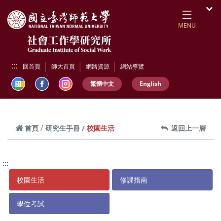
跳到頁面主要內容區
開
MENU
:::
回首頁
師大首頁
網路資源
網站導覽
繁體中文
English
校園生活
首頁
研究生手冊
返回上一層
:::
校園生活
修課指南
學位考試