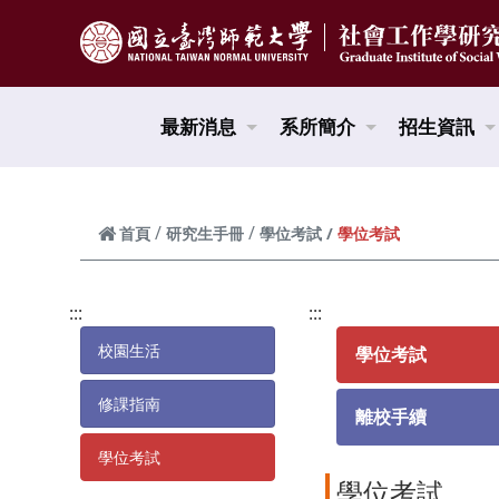
跳到頁面主要內容區
最新消息
系所簡介
招生資訊
學位考試
首頁
研究生手冊
學位考試
:::
:::
校園生活
學位考試
修課指南
離校手續
學位考試
學位考試