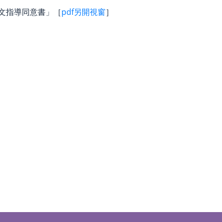
文指導同意書」［
pdf另開視窗
］