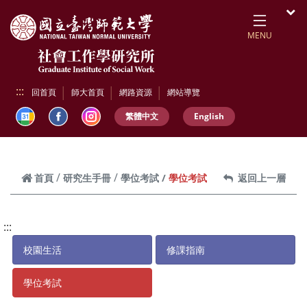
跳到頁面主要內容區
開
MENU
:::
回首頁
師大首頁
網路資源
網站導覽
繁體中文
English
學位考試
首頁
研究生手冊
學位考試
返回上一層
:::
校園生活
修課指南
學位考試