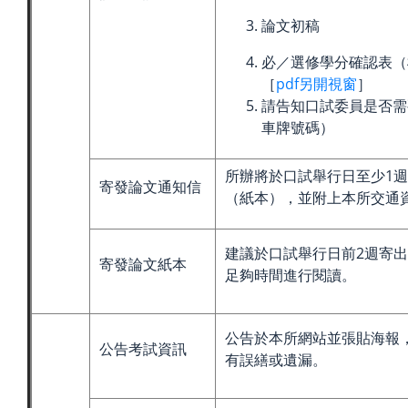
論文初稿
必／選修學分確認表（
［
pdf另開視窗
］
請告知口試委員是否需
車牌號碼）
所辦將於口試舉行日至少1
寄發論文通知信
（紙本），並附上本所交通
建議於口試舉行日前2週寄
寄發論文紙本
足夠時間進行閱讀。
公告於本所網站並張貼海報
公告考試資訊
有誤繕或遺漏。