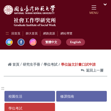
跳到頁面主要內容區
開
MENU
:::
回首頁
師大首頁
網路資源
網站導覽
繁體中文
English
學位論文計畫口試申請
首頁
研究生手冊
學位考試
返回上一層
:::
校園生活
修課指南
學位考試