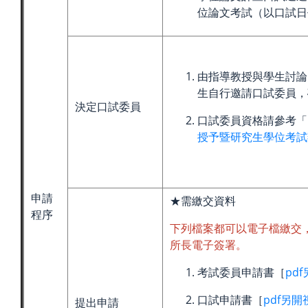
位論文考試（以口試日
由指導教授與學生討論
生自行邀請口試委員，
決定口試委員
口試委員資格請參考「
授予暨研究生學位考試
申請
★需繳交資料
程序
下列檔案都可以電子檔繳交
所長電子簽署。
考試委員申請書［
pd
口試申請書［
pdf另開
提出申請