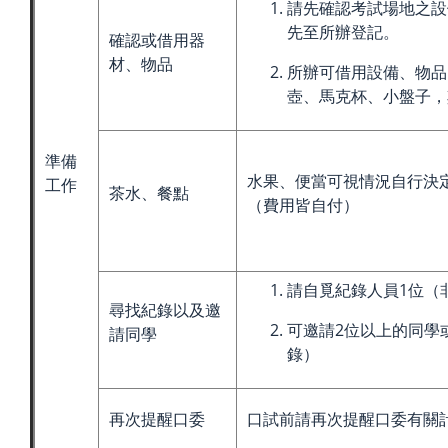
請先確認考試場地之設
先至所辦登記。
確認或借用器
材、物品
所辦可借用設備、物品
壺、馬克杯、小盤子，
準備
水果、便當可視情況自行決
工作
茶水、餐點
（費用皆自付）
請自覓紀錄人員1位（
尋找紀錄以及邀
可邀請2位以上的同學
請同學
錄）
再次提醒口委
口試前請再次提醒口委有關