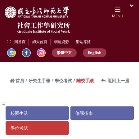
跳到頁面主要內容區
開
MENU
:::
回首頁
師大首頁
網路資源
網站導覽
繁體中文
English
離校手續
首頁
研究生手冊
學位考試
返回上一層
:::
校園生活
修課指南
學位考試