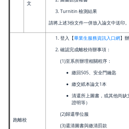
文
Turnitin 檢測結果
請將上述3份文件一併放入論文中送印
登入【
畢業生服務資訊入口網
】
確認完成離校待辦事項：
(1)至系所辦理相關程序：
繳回505、安全門鑰匙
繳交紙本論文1本
清還所上圖書，或其他尚缺
證明等）
(2)歸還學位服
跑離校
(3)還清圖書與繳清罰款