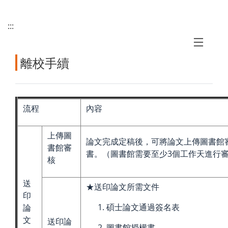
:::
離校手續
流程
內容
上傳圖
論文完成定稿後，可將論文上傳圖書館
書館審
書。（圖書館需要至少3個工作天進行
核
送
★送印論文所需文件
印
碩士論文通過簽名表
論
文
送印論
圖書館授權書