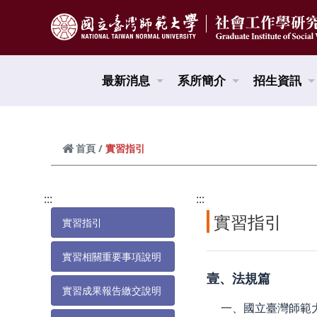
跳到頁面主要內容區
最新消息
系所簡介
招生資訊
實習指引
首頁
:::
:::
實習指引
實習指引
實習相關重要事項說明
壹、法規篇
實習成果報告繳交說明
一、國立臺灣師範