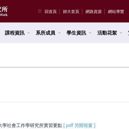
:::
回首頁
師大首頁
網路資源
網站導覽
課程資訊
系所成員
學生資訊
活動花絮
大學社會工作學研究所實習要點
[ pdf 另開視窗 ]