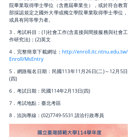
院畢業取得學士學位（含應屆畢業生），或於符合教育
部採認規定之國外大學或獨立學院畢業取得學士學位，
或具有同等學力者。
3．考試科目：(1)社會工作(含直接與間接服務與社會工
作研究法)；(2)英文
4．完整簡章下載網址：
http://enroll.itc.ntnu.edu.tw/
Enroll/MsEntry
5．網路報名日期：民國113年11月26日(二)～12月5日
(四)
6．考試日期：民國114年2月13日(四)
7．考試地點：臺北考區
8．洽詢專線：(02)7749-5531 請洽行政專員