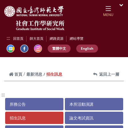
跳到頁面主要內容區
開
MENU
:::
回首頁
師大首頁
網路資源
網站導覽
繁體中文
English
招生訊息
首頁
最新消息
返回上一層
:::
所務公告
本所活動演講
招生訊息
論文考試資訊