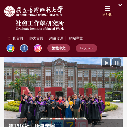
跳到頁面主要內容區
開
MENU
:::
回首頁
師大首頁
網路資源
網站導覽
繁體中文
English
播放
暫停
Previous
Next
屆社工所畢業照
2026 小