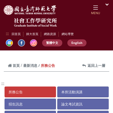
跳到頁面主要內容區
開
MENU
:::
回首頁
師大首頁
網路資源
網站導覽
繁體中文
English
所務公告
首頁
最新消息
返回上一層
:::
所務公告
本所活動演講
招生訊息
論文考試資訊