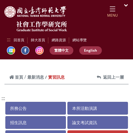
跳到頁面主要內容區
開
MENU
:::
回首頁
師大首頁
網路資源
網站導覽
繁體中文
English
實習訊息
首頁
最新消息
返回上一層
:::
所務公告
本所活動演講
招生訊息
論文考試資訊