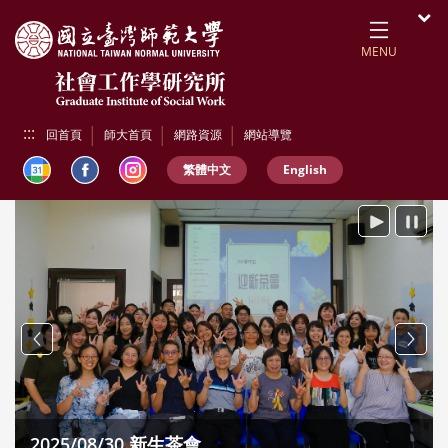
跳到頁面主要內容區
開
MENU
:::
回首頁
師大首頁
網路資源
網站導覽
繁體中文
English
播放
暫停
Previous
Next
國
2025/08/30 新生茶會