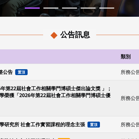
公告訊息
類別
整公告
所務公
置頂
6年第22屆社會工作相關學門博碩士傑出論文獎 」；
榮獲「2026年第22屆社會工作相關學門博碩士優
所務公
學研究所 社會工作實習課程的理念主張
所務公
置頂